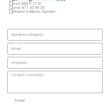
Xavi: 689 11 77 91
Unai: 677 42 06 25
Madrid & Bilbao, España
Nombre
completo
Email
Empresa
Tu
reto
o
consulta
Enviar