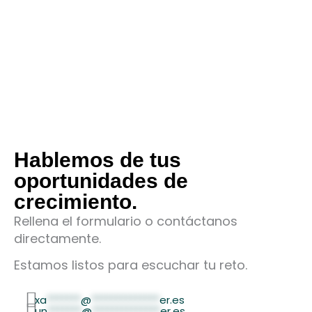
Hablemos de tus
oportunidades de
crecimiento.
Rellena el formulario o contáctanos
directamente.
Estamos listos para escuchar tu reto.
xa
*******
@
**************
er.es
un
*******
@
**************
er.es