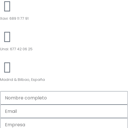
Xavi: 689 11 77 91
Unai: 677 42 06 25
Madrid & Bilbao, España
Nombre
completo
Email
Empresa