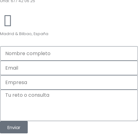
Unai: 677 42 06 25
Madrid & Bilbao, España
Nombre
completo
Email
Empresa
Tu
reto
o
consulta
Enviar