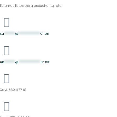
Estamos listos para escuchar tu reto.
xa
*******
@
**************
er.es
un
*******
@
**************
er.es
Xavi: 689 11 77 91