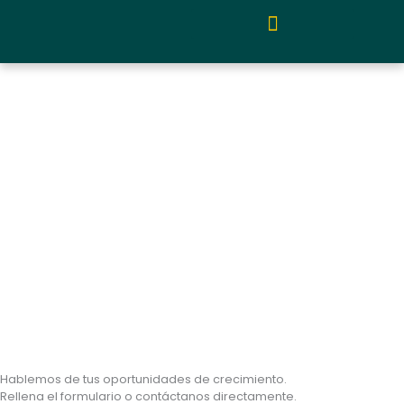
Ir
al
contenido
Quiénes somos y metodología
Hablemos de tus oportunidades de crecimiento.
Rellena el formulario o contáctanos directamente.