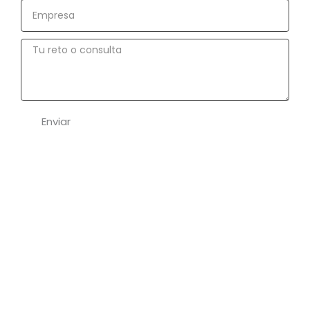
Empresa
Tu
reto
o
consulta
Enviar