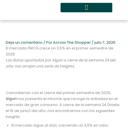
Ir
al
contenido
Quiénes somos y metodología
Deja un comentario
/ Por
Across The Shopper
/
julio 7, 2025
El mercado FMCG crece un 3,5% en el primer semestre de
2025
Los datos aportados por Algori a cierre de la semana 24 del
año, nos arrojan una serie de insights.
Coincidiendo con el cierre del primer semestre de 2025,
Algori
nos presenta el informe que recoge la actividad en el
mercado de gran consumo. A cierre de la semana 24 (hasta
el 15 de junio) del año, nos encontramos con los siguientes
insights:
El mercado sigue al alza, creciendo un 3,5% en valor.