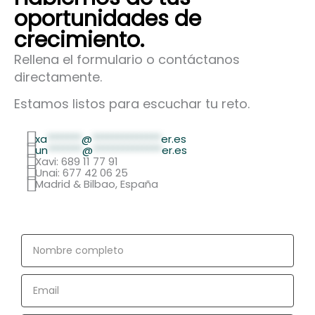
oportunidades de
crecimiento.
Rellena el formulario o contáctanos
directamente.
Estamos listos para escuchar tu reto.
xa
*******
@
**************
er.es
un
*******
@
**************
er.es
Xavi: 689 11 77 91
Unai: 677 42 06 25
Madrid & Bilbao, España
Nombre
completo
Email