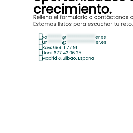
crecimiento.
Rellena el formulario o contáctanos 
Estamos listos para escuchar tu reto.
xa
*******
@
**************
er.es
un
*******
@
**************
er.es
Xavi: 689 11 77 91
Unai: 677 42 06 25
Madrid & Bilbao, España