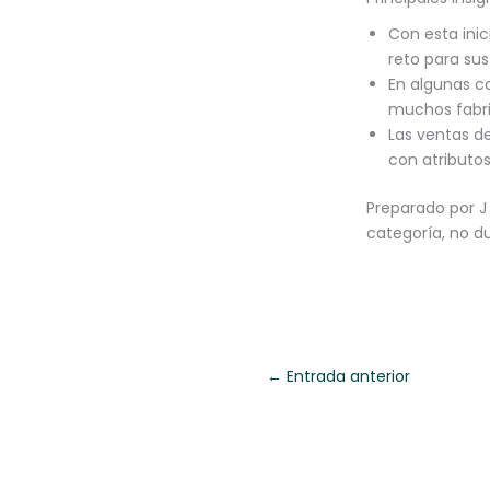
Con esta ini
reto para su
En algunas c
muchos fabri
Las ventas d
con atributos
Preparado por J 
categoría, no d
←
Entrada anterior