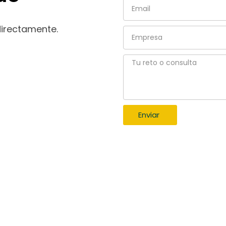
Email
directamente.
Empresa
Tu
reto
o
consulta
Enviar