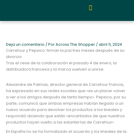
Ir
al
contenido
Quiénes somos y metodología
Deja un comentario
/ Por
Across The Shopper
/
abril 11, 2024
Carrefour y Pepsico: firman la paz tres meses después de su
divorcio
Tras el cese de la colaboración el pasado 4 de enero, la
distribuidora francesa y la marca vuelven a unirse.
Alexandre de Palmas, director general de Carrefour Francia,
ha expresado en sus redes sociales que «es un placer volver
a ver a los amigos después de tanto tiempo». Pepsico, por su
parte, comunicó que ambas empresas habían llegado a un
nuevo acuerdo para devolver los productos a los lineales y
respondió diciendo que están «encantados de que nuestros
productos hayan vuelto a las estanterías de Carrefour».
En España no se ha formalizado el acuerdo y los lineales de la