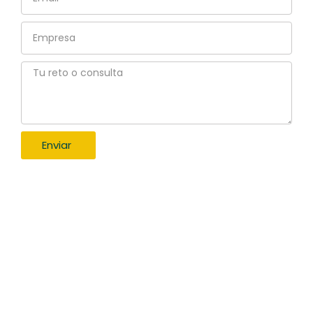
Empresa
Tu
reto
o
consulta
Enviar