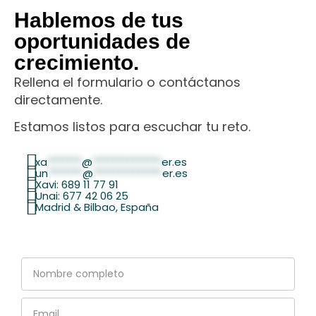
Hablemos de tus
oportunidades de
crecimiento.
Rellena el formulario o contáctanos
directamente.
Estamos listos para escuchar tu reto.
xa
*******
@
**************
er.es
un
*******
@
**************
er.es
Xavi: 689 11 77 91
Unai: 677 42 06 25
Madrid & Bilbao, España
Nombre
completo
Email