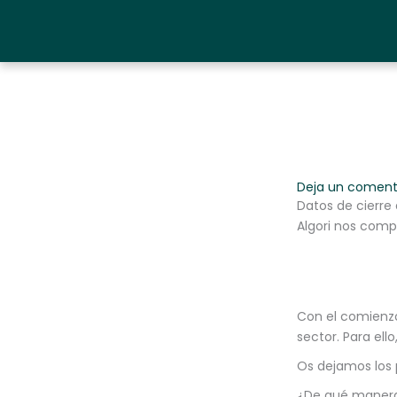
Ir
al
contenido
Deja un coment
Datos de cierr
Algori nos compa
Con el comienzo
sector. Para ell
Os dejamos los p
¿De qué manera