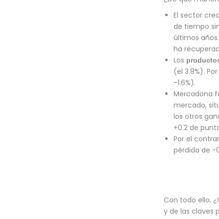
El sector cr
de tiempo sin
últimos años
ha recuperad
Los
producto
(el 3.8%). Po
-1.6%).
Mercadona fu
mercado, sit
los otros ga
+0.2 de punt
Por el contra
pérdida de -
Con todo ello, 
y de las claves