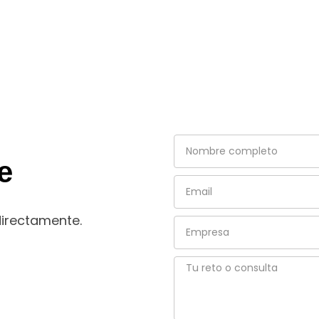
Nombre
completo
e
Email
directamente.
Empresa
Tu
reto
o
consulta