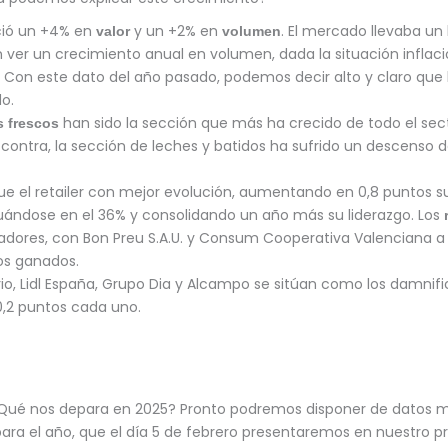
eció un +4% en
y un +2% en
. El mercado llevaba un
valor
volumen
 ver un crecimiento anual en volumen, dada la situación inflaci
. Con este dato del año pasado, podemos decir alto y claro qu
o.
han sido la sección que más ha crecido de todo el se
s frescos
r contra, la sección de leches y batidos ha sufrido un descenso 
e el retailer con mejor evolución, aumentando en 0,8 puntos s
uándose en el 36% y consolidando un año más su liderazgo. Los
nadores, con Bon Preu S.A.U. y Consum Cooperativa Valenciana a
os ganados.
rio, Lidl España, Grupo Dia y Alcampo se sitúan como los damnif
0,2 puntos cada uno.
¿Qué nos depara en 2025? Pronto podremos disponer de datos 
 para el año, que el día 5 de febrero presentaremos en nuestro p