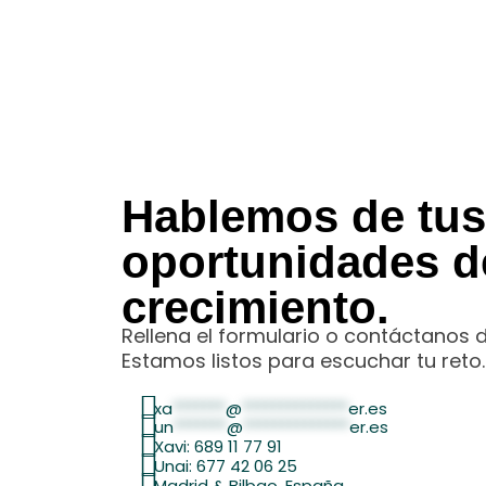
Hablemos de tus
oportunidades d
crecimiento.
Rellena el formulario o contáctanos 
Estamos listos para escuchar tu reto.
xa
*******
@
**************
er.es
un
*******
@
**************
er.es
Xavi: 689 11 77 91
Unai: 677 42 06 25
Madrid & Bilbao, España