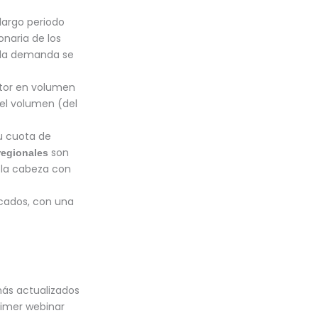
 largo periodo
onaria de los
e la demanda se
ctor en volumen
del volumen (del
u cuota de
son
regionales
 la cabeza con
icados, con una
más actualizados
rimer webinar