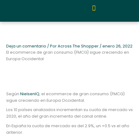
Ir
al
contenido
Quiénes somos y metodología
Deja un comentario
/ Por
Across The Shopper
/
enero 26, 2022
El ecommerce de gran consumo (FMCG) sigue creciendo en
Europa Occidental
Según
NielsenIQ
, el ecommerce de gran consumo (FMCG)
sigue creciendo en Europa Occidental.
Los 10 países analizados incrementan su cuota de mercado vs
2020, el año del gran incremento del canal online.
En España la cuota de mercado es del 2.9%, un +0.5 vs el año
anterior.