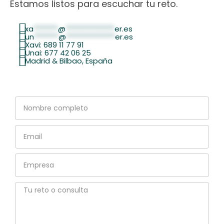
Estamos listos para escuchar tu reto.
xa
*******
@
**************
er.es
un
*******
@
**************
er.es
Xavi: 689 11 77 91
Unai: 677 42 06 25
Madrid & Bilbao, España
Nombre
completo
Email
Empresa
Tu
reto
o
consulta