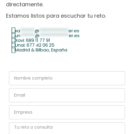
directamente.
Estamos listos para escuchar tu reto.
xa
*******
@
**************
er.es
un
*******
@
**************
er.es
Xavi: 689 11 77 91
Unai: 677 42 06 25
Madrid & Bilbao, España
Nombre
completo
Email
Empresa
Tu
reto