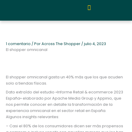
Ir
al
contenido
Quiénes somos y metodología
1 comentario
/ Por
Across The Shopper
/
julio 4, 2023
El shopper omnicanal
El shopper omnicanal gasta un 40% más que los que acuden
solo a tiendas físicas.
Dato extraído del estudio «Informe Retail & ecommerce 2023
España» elaborado por Apache Media Group y Appinio, que
nos permite conocer en detalle la transformación de la
experiencia omnicanal en el sector retail en España.
Algunos insights relevantes:
– Casi el 80% de los consumidores dicen ser más propensos