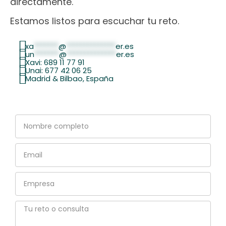
directamente.
Estamos listos para escuchar tu reto.
xa
*******
@
**************
er.es
un
*******
@
**************
er.es
Xavi: 689 11 77 91
Unai: 677 42 06 25
Madrid & Bilbao, España
Nombre
completo
Email
Empresa
Tu
reto