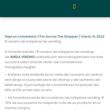
Ir
al
contenido
Quiénes somos y metodología
Deja un comentario
/ Por
Across The Shopper
/
marzo 31, 2022
El usuario de máquinas de vending
El reciente estudio «‘El usuario de máquinas de vending»
de
ANEDA VENDING
realizado por aecocshopperview nos trae
luz sobre este canal de venta «de conveniencia».
Principales insights:
– El efecto más evidente es la caída del consumo en centros
de trabajo a causa del cierre de oficinas y del aumento del
teletrabajo. El porcentaje de consumidores ha pasado del
65% al 51% en tan solo un año.
– Se fomenta la venta de cruzada en las máquinas vending: El
74% de sus usuarios ha adquirido más de un producto en la
misma compra.