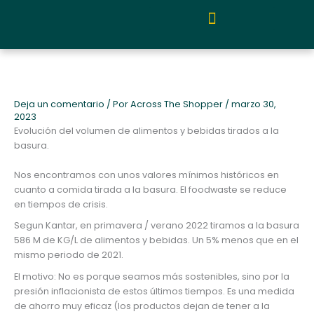
Ir
al
contenido
Quiénes somos y metodología
Deja un comentario
/ Por
Across The Shopper
/
marzo 30,
2023
Evolución del volumen de alimentos y bebidas tirados a la
basura.
Nos encontramos con unos valores mínimos históricos en
cuanto a comida tirada a la basura. El foodwaste se reduce
en tiempos de crisis.
Segun Kantar, en primavera / verano 2022 tiramos a la basura
586 M de KG/L de alimentos y bebidas. Un 5% menos que en el
mismo periodo de 2021.
El motivo: No es porque seamos más sostenibles, sino por la
presión inflacionista de estos últimos tiempos. Es una medida
de ahorro muy eficaz (los productos dejan de tener a la