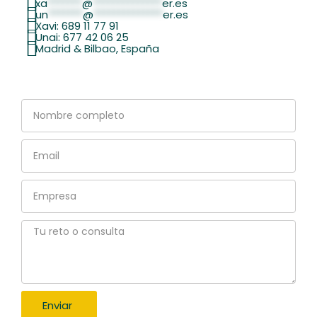
xa
*******
@
**************
er.es
un
*******
@
**************
er.es
Xavi: 689 11 77 91
Unai: 677 42 06 25
Madrid & Bilbao, España
Nombre
completo
Email
Empresa
Tu
reto
o
consulta
Enviar