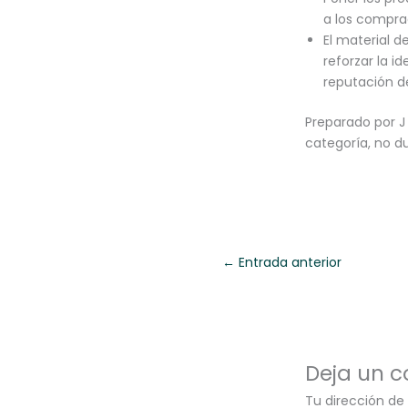
a los comprad
El material d
reforzar la i
reputación d
Preparado por J 
categoría, no d
←
Entrada anterior
Deja un 
Tu dirección de