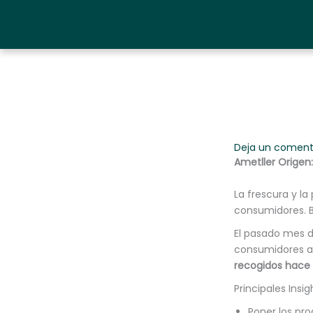
Ir
al
contenido
Deja un coment
Ametller Origen
La frescura y l
consumidores. B
El pasado mes d
consumidores ap
recogidos hace 
Principales Insi
Poner los pr