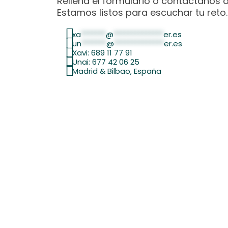
Rellena el formulario o contáctanos 
Estamos listos para escuchar tu reto.
xa
*******
@
**************
er.es
un
*******
@
**************
er.es
Xavi: 689 11 77 91
Unai: 677 42 06 25
Madrid & Bilbao, España