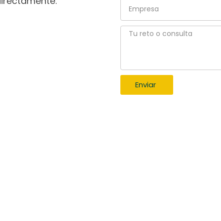
directamente.
Empresa
Tu
reto
o
consulta
Enviar