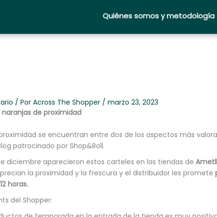
Quiénes somos y metodología
ario
/ Por
Across The Shopper
/
marzo 23, 2023
: naranjas de proximidad
a proximidad se encuentran entre dos de los aspectos más valora
log patrocinado por Shop&Roll.
e diciembre aparecieron estos carteles en las tiendas de
Ametl
recian la proximidad y la frescura y el distribuidor les promete
12 horas.
ghts del Shopper:
oductos de temporada en la entrada de la tienda es muy positi