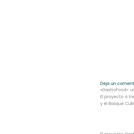
Ir
al
contenido
Deja un coment
«GastroFood»: un
El proyecto a tr
y el Basque Cul
El proyecto Gast