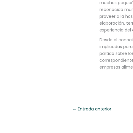
muchos pequeño
reconocida mund
proveer a la ho
elaboración, ter
experiencia del c
Desde el conoc
implicadas para 
partida sobre lo
correspondiente
empresas alimen
←
Entrada anterior