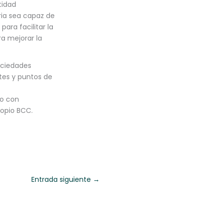
tidad
ria sea capaz de
ara facilitar la
ra mejorar la
ociedades
ntes y puntos de
jo con
ropio BCC.
Entrada siguiente
→