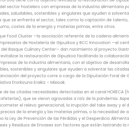
del sector hostelero con empresas de la industria alimentaria pa
ales, saludables, sostenibles y singulares que ayuden a solventa
as que se enfrenta el sector, tales como la captación de talento
umo, costes de la energía y materias primas, entre otros.
sque Food Cluster —la asociación referente de la cadena aliment
mpresarios de Hostelería de Gipuzkoa y BCC Innovation —el cen
del Basque Culinary Center— dan nacimiento al proyecto Gastr
revitalizar la restauración de Gipuzkoa facilitando la colaboració
presas de la industria alimentaria, con el objetivo de desarroll
bles, sostenibles y singulares que ayuden a solventar las citadas 
anciación del proyecto corre a cargo de la Diputación Foral de 
ativa Etorkizuna Eraikiz – Misioak.
 de las citadas necesidades detectadas en el canal HORECA (h
cafeterías), que se vieron agravadas a raíz de la pandemia. As
acometer el relevo generacional, la irrupción del take away y el de
precios de la energía y las materias primas, o la necesidad de 
 la Ley de Prevención de las Pérdidas y el Desperdicio Alimentar
ses y Residuos de Envases son factores que están lastrando la r