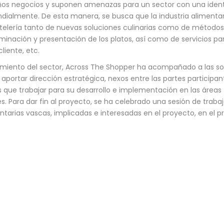
s negocios y suponen amenazas para un sector con una iden
ialmente. De esta manera, se busca que la industria alimenta
stelería tanto de nuevas soluciones culinarias como de métodos p
minación y presentación de los platos, así como de servicios pa
liente, etc.
imiento del sector, Across The Shopper ha acompañado a las s
aportar dirección estratégica, nexos entre las partes participa
s que trabajar para su desarrollo e implementación en las áreas
s. Para dar fin al proyecto, se ha celebrado una sesión de traba
tarias vascas, implicadas e interesadas en el proyecto, en el p