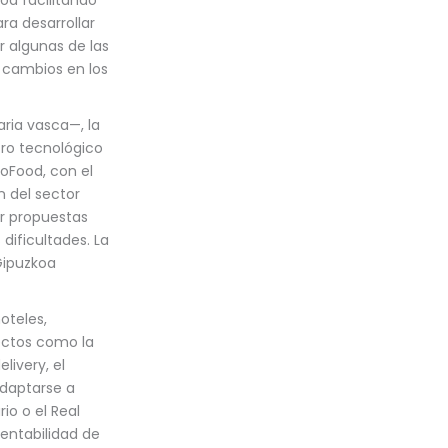
ra desarrollar
r algunas de las
, cambios en los
aria vasca—, la
tro tecnológico
oFood, con el
n del sector
ar propuestas
dificultades. La
Gipuzkoa
oteles,
pectos como la
livery, el
adaptarse a
io o el Real
entabilidad de