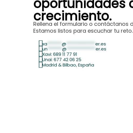
oportunidades 
crecimiento.
Rellena el formulario o contáctanos 
Estamos listos para escuchar tu reto.
xa
*******
@
**************
er.es
un
*******
@
**************
er.es
Xavi: 689 11 77 91
Unai: 677 42 06 25
Madrid & Bilbao, España