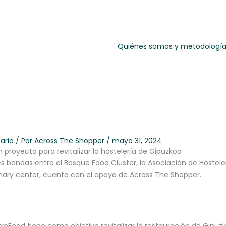
Quiénes somos y metodologí
ario
/ Por
Across The Shopper
/
mayo 31, 2024
 proyecto para revitalizar la hostelería de Gipuzkoa
es bandas entre el Basque Food Cluster, la Asociación de Hostel
inary center, cuenta con el apoyo de Across The Shopper.
roFood tiene como objetivo revitalizar la restauración de Gipuzk