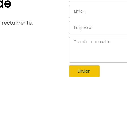
de
Email
directamente.
Empresa
Tu
reto
o
consulta
Enviar