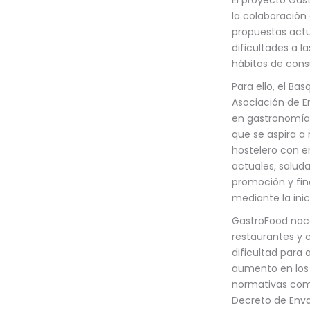
la colaboración 
propuestas actu
dificultades a l
hábitos de cons
Para ello, el Ba
Asociación de E
en gastronomía 
que se aspira a 
hostelero con em
actuales, saluda
promoción y fin
mediante la inici
GastroFood nace
restaurantes y 
dificultad para 
aumento en los 
normativas como
Decreto de Enva