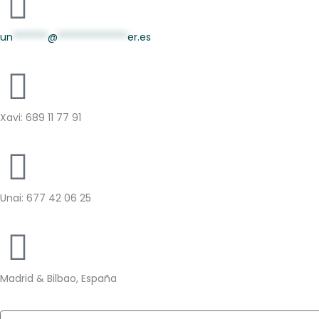
un
*******
@
**************
er.es
Xavi: 689 11 77 91
Unai: 677 42 06 25
Madrid & Bilbao, España
Nombre