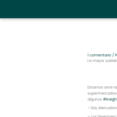
Ir
al
contenido
1 comentario
/ 
La mayor subida
Estamos ante la
supermercados» 
algunos
#insigh
– Dia, Mercadon
– Los hipermer