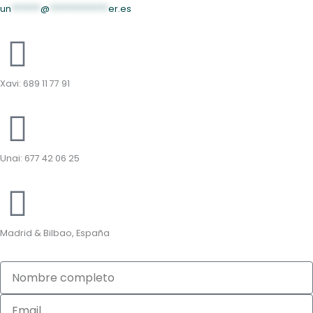
un
*******
@
**************
er.es
Xavi: 689 11 77 91
Unai: 677 42 06 25
Madrid & Bilbao, España
Nombre
completo
Email