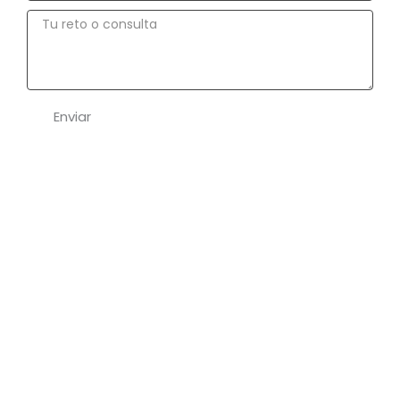
Tu
reto
o
consulta
Enviar