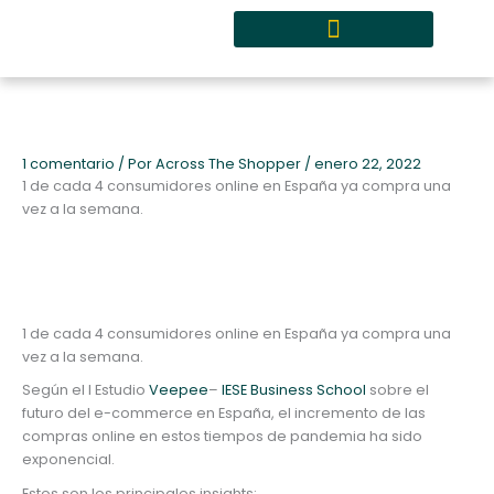
Ir
al
contenido
Quiénes somos y metodología
1 comentario
/ Por
Across The Shopper
/
enero 22, 2022
1 de cada 4 consumidores online en España ya compra una
vez a la semana.
1 de cada 4 consumidores online en España ya compra una
vez a la semana.
Según el I Estudio
Veepee
–
IESE Business School
sobre el
futuro del e-commerce en España, el incremento de las
compras online en estos tiempos de pandemia ha sido
exponencial.
Estos son los principales insights: