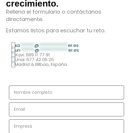
crecimiento.
Rellena el formulario o contáctanos
directamente.
Estamos listos para escuchar tu reto.
xa
*******
@
**************
er.es
un
*******
@
**************
er.es
Xavi: 689 11 77 91
Unai: 677 42 06 25
Madrid & Bilbao, España
Nombre
completo
Email
Empresa