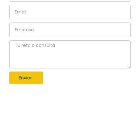
Email
Empresa
Tu
reto
o
consulta
Enviar