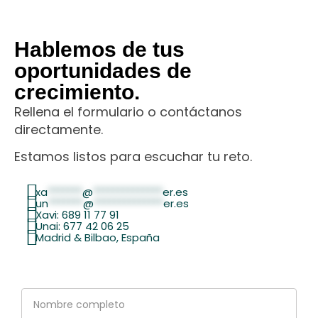
Hablemos de tus
oportunidades de
crecimiento.
Rellena el formulario o contáctanos
directamente.
Estamos listos para escuchar tu reto.
xa
*******
@
**************
er.es
un
*******
@
**************
er.es
Xavi: 689 11 77 91
Unai: 677 42 06 25
Madrid & Bilbao, España
Nombre
completo