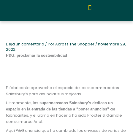
Ir
al
contenido
Quiénes somos y metodología
Deja un comentario
/ Por
Across The Shopper
/
noviembre 29,
2022
P&G: proclamar la sostenibilidad
El fabricante aprovecha el espacio de los supermercados
Sainsbury’s para anunciar sus mejoras.
Últimamente,
los supermercados Sainsbury’s dedican un
de
espacio en la entrada de las tiendas a “poner anuncios”
fabricantes, y el último en hacerlo ha sido Procter & Gamble
con su marca Ariel.
Aquí P&G anuncia que ha cambiado los envases de varias de