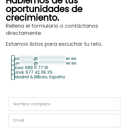
Hablemos de tus
oportunidades de
crecimiento.
Rellena el formulario o contáctanos
directamente.
Estamos listos para escuchar tu reto.
xa
*******
@
**************
er.es
un
*******
@
**************
er.es
Xavi: 689 11 77 91
Unai: 677 42 06 25
Madrid & Bilbao, España
Nombre
completo
Email