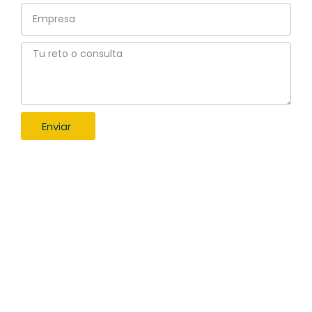
Empresa
Tu
reto
o
consulta
Enviar