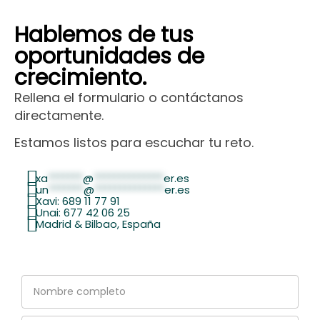
Hablemos de tus
oportunidades de
crecimiento.
Rellena el formulario o contáctanos
directamente.
Estamos listos para escuchar tu reto.
xa
*******
@
**************
er.es
un
*******
@
**************
er.es
Xavi: 689 11 77 91
Unai: 677 42 06 25
Madrid & Bilbao, España
Nombre
completo