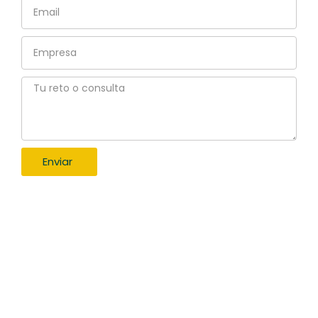
Email
Empresa
Tu
reto
o
consulta
Enviar