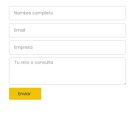
Nombre
completo
Email
Empresa
Tu
reto
o
consulta
Enviar