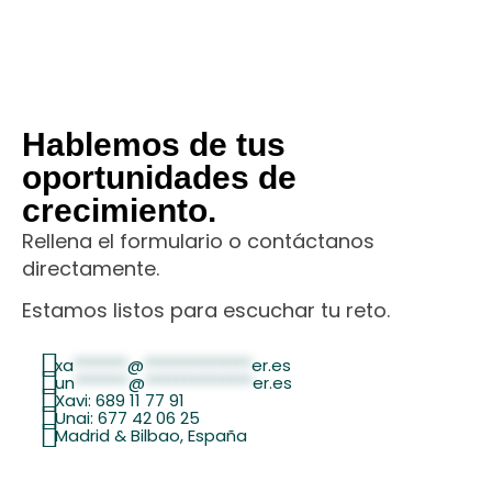
Hablemos de tus
oportunidades de
crecimiento.
Rellena el formulario o contáctanos
directamente.
Estamos listos para escuchar tu reto.
xa
*******
@
**************
er.es
un
*******
@
**************
er.es
Xavi: 689 11 77 91
Unai: 677 42 06 25
Madrid & Bilbao, España