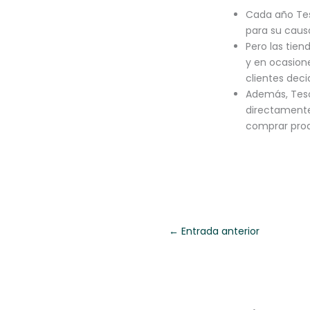
Cada año Tes
para su caus
Pero las tie
y en ocasione
clientes dec
Además, Tesco
directament
comprar prod
←
Entrada anterior