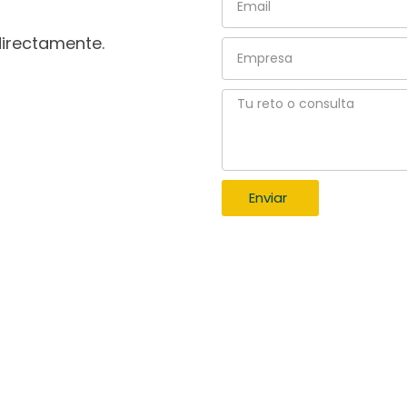
directamente.
Empresa
Tu
reto
o
consulta
Enviar