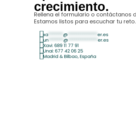
crecimiento.
Rellena el formulario o contáctanos 
Estamos listos para escuchar tu reto.
xa
*******
@
**************
er.es
un
*******
@
**************
er.es
Xavi: 689 11 77 91
Unai: 677 42 06 25
Madrid & Bilbao, España