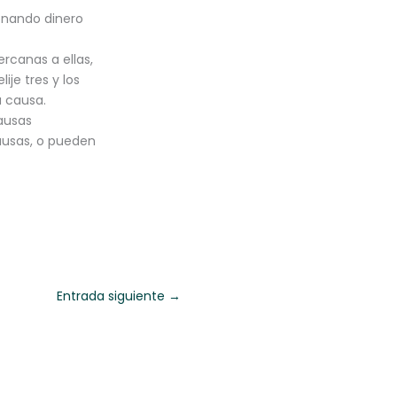
onando dinero
rcanas a ellas,
ije tres y los
a causa.
causas
ausas, o pueden
Entrada siguiente
→