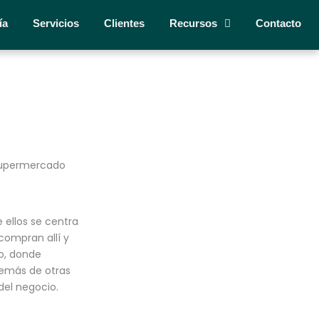
ía
Servicios
Clientes
Recursos
Contacto
supermercado
e ellos se centra
compran allí y
co, donde
demás de otras
del negocio.