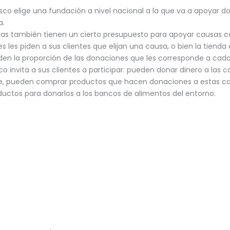
co elige una fundación a nivel nacional a la que va a apoyar d
a.
ndas también tienen un cierto presupuesto para apoyar causas ce
s les piden a sus clientes que elijan una causa, o bien la tienda el
iden la proporción de las donaciones que les corresponde a cad
 invita a sus clientes a participar: pueden donar dinero a las 
e, pueden comprar productos que hacen donaciones a estas c
uctos para donarlos a los bancos de alimentos del entorno.