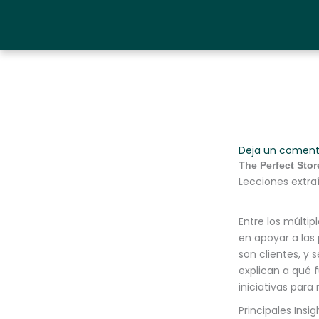
Ir
al
contenido
Deja un coment
The Perfect Stor
Lecciones extraí
Entre los múltip
en apoyar a las
son clientes, y
explican a qué 
iniciativas para
Principales Insi