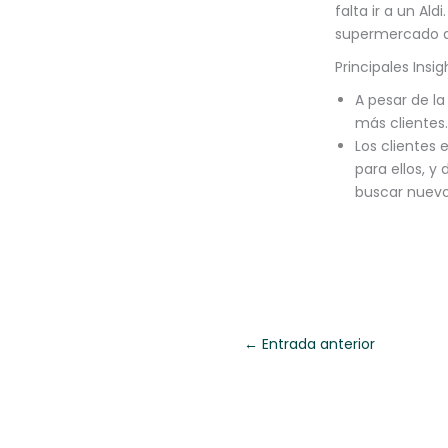
falta ir a un A
supermercado do
Principales Insi
A pesar de la
más clientes
Los clientes
para ellos, y
buscar nuevos
←
Entrada anterior