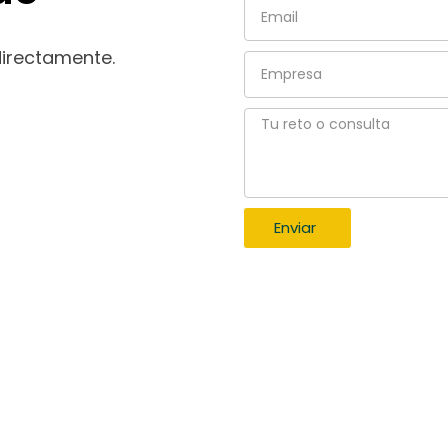
Email
directamente.
Empresa
Tu
reto
o
consulta
Enviar