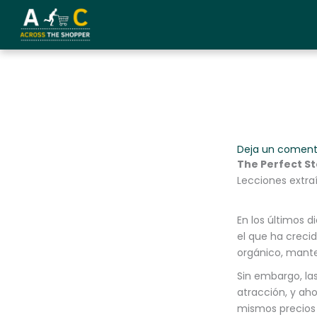
Ir
al
contenido
Deja un coment
The Perfect St
Lecciones extra
En los últimos d
el que ha creci
orgánico, mante
Sin embargo, la
atracción, y ah
mismos precios 