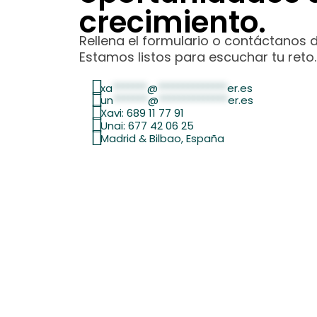
crecimiento.
Rellena el formulario o contáctanos 
Estamos listos para escuchar tu reto.
xa
*******
@
**************
er.es
un
*******
@
**************
er.es
Xavi: 689 11 77 91
Unai: 677 42 06 25
Madrid & Bilbao, España