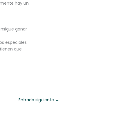
olamente hay un
consigue ganar
os especiales
y tienen que
Entrada siguiente
→