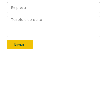
Empresa
Tu
reto
o
consulta
Enviar