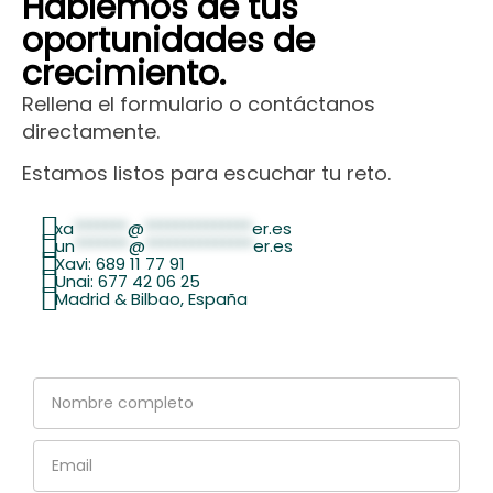
Hablemos de tus
oportunidades de
crecimiento.
Rellena el formulario o contáctanos
directamente.
Estamos listos para escuchar tu reto.
xa
*******
@
**************
er.es
un
*******
@
**************
er.es
Xavi: 689 11 77 91
Unai: 677 42 06 25
Madrid & Bilbao, España
Nombre
completo
Email