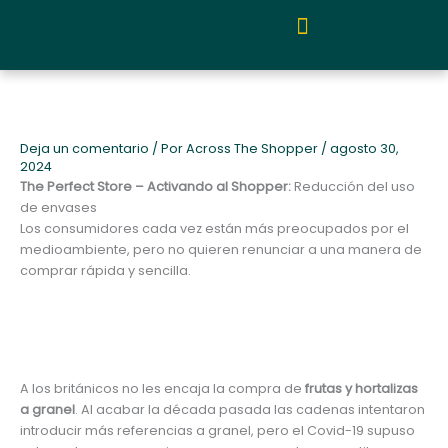
Ir
al
contenido
Quiénes somos y metodología
Deja un comentario
/ Por
Across The Shopper
/
agosto 30,
2024
The Perfect Store – Activando al Shopper:
Reducción del uso
de envases
Los consumidores cada vez están más preocupados por el
medioambiente, pero no quieren renunciar a una manera de
comprar rápida y sencilla.
A los británicos no les encaja la compra de
frutas y hortalizas
a granel
. Al acabar la década pasada las cadenas intentaron
introducir más referencias a granel, pero el Covid-19 supuso