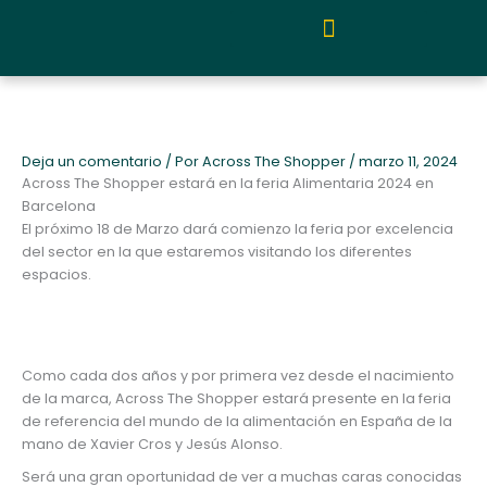
Ir
al
contenido
Quiénes somos y metodología
Deja un comentario
/ Por
Across The Shopper
/
marzo 11, 2024
Across The Shopper estará en la feria Alimentaria 2024 en
Barcelona
El próximo 18 de Marzo dará comienzo la feria por excelencia
del sector en la que estaremos visitando los diferentes
espacios.
Como cada dos años y por primera vez desde el nacimiento
de la marca, Across The Shopper estará presente en la feria
de referencia del mundo de la alimentación en España de la
mano de Xavier Cros y Jesús Alonso.
Será una gran oportunidad de ver a muchas caras conocidas