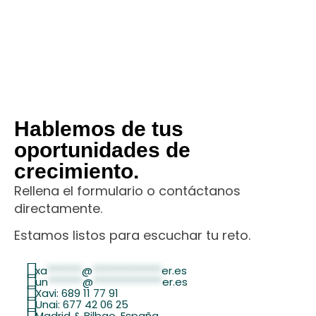
Hablemos de tus
oportunidades de
crecimiento.
Rellena el formulario o contáctanos
directamente.
Estamos listos para escuchar tu reto.
xa
*******
@
**************
er.es
un
*******
@
**************
er.es
Xavi: 689 11 77 91
Unai: 677 42 06 25
Madrid & Bilbao, España