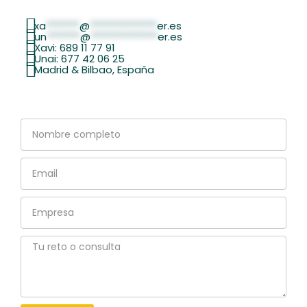
xa
*******
@
**************
er.es
un
*******
@
**************
er.es
Xavi: 689 11 77 91
Unai: 677 42 06 25
Madrid & Bilbao, España
Nombre
completo
Email
Empresa
Tu
reto
o
consulta