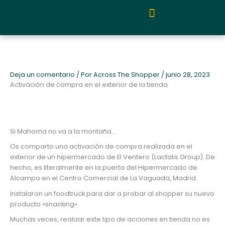
Ir
al
contenido
Quiénes somos y metodología
Deja un comentario
/ Por
Across The Shopper
/
junio 28, 2023
Activación de compra en el exterior de la tienda
Si Mahoma no va a la montaña…
Os comparto una activación de compra realizada en el
exterior de un hipermercado de El Ventero (Lactalis Group). De
hecho, es literalmente en la puerta del Hipermercado de
Alcampo en el Centro Comercial de La Vaguada, Madrid.
Instalaron un foodtruck para dar a probar al shopper su nuevo
producto «snacking».
Muchas veces, realizar este tipo de acciones en tienda no es