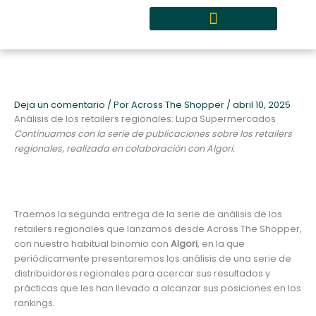
Ir
al
contenido
Quiénes somos y metodología
Deja un comentario
/ Por
Across The Shopper
/
abril 10, 2025
Análisis de los retailers regionales: Lupa Supermercados
Continuamos con la serie de publicaciones sobre los retailers
regionales, realizada en colaboración con Algori.
Traemos la segunda entrega de la serie de análisis de los
retailers regionales que lanzamos desde Across The Shopper,
con nuestro habitual binomio con
Algori
, en la que
periódicamente presentaremos los análisis de una serie de
distribuidores regionales para acercar sus resultados y
prácticas que les han llevado a alcanzar sus posiciones en los
rankings.