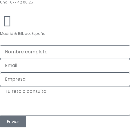
Unai: 677 42 06 25
Madrid & Bilbao, España
Nombre
completo
Email
Empresa
Tu
reto
o
consulta
Enviar