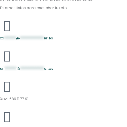
Estamos listos para escuchar tu reto.
xa
*******
@
**************
er.es
un
*******
@
**************
er.es
Xavi: 689 11 77 91