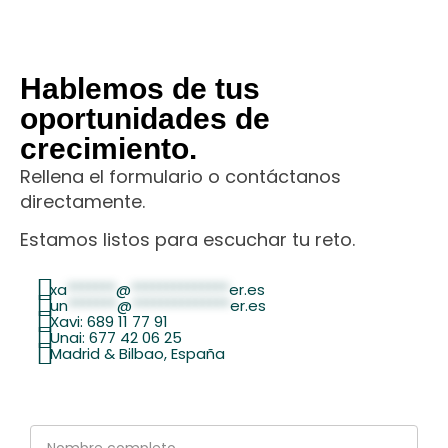
Hablemos de tus
oportunidades de
crecimiento.
Rellena el formulario o contáctanos
directamente.
Estamos listos para escuchar tu reto.
xa
*******
@
**************
er.es
un
*******
@
**************
er.es
Xavi: 689 11 77 91
Unai: 677 42 06 25
Madrid & Bilbao, España
Nombre