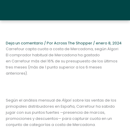
Ir
al
Quiénes somos y metodología
contenido
Deja un comentario
/ Por
Across The Shopper
/
enero 8, 2024
Carrefour capta cuota a costa de Mercadona, según Algori
El comprador habitual de Mercadona ha gastado
en Carrefour más del 16% de su presupuesto de los últimos
tres meses (más de 1 punto superior a los 6 meses
anteriores).
Según el análisis mensual de
sobre las ventas de los
Algori
principales distribuidores en España, Carrefour‍ ha sabido
jugar con sus puntos fuertes —presencia de marcas,
promociones y descuentos— para capturar cuota en un
conjunto de categorías a costa de Mercadona.