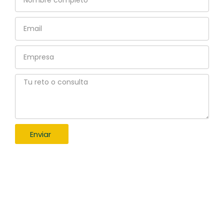
completo
Email
Empresa
Tu
reto
o
consulta
Enviar