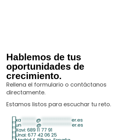
Hablemos de tus
oportunidades de
crecimiento.
Rellena el formulario o contáctanos
directamente.
Estamos listos para escuchar tu reto.
xa
*******
@
**************
er.es
un
*******
@
**************
er.es
Xavi: 689 11 77 91
Unai: 677 42 06 25
Madrid & Bilbao, España