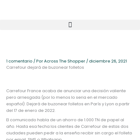
Ir
al
contenido
1 comentario
/ Por
Across The Shopper
/
diciembre 26, 2021
Carrefour dejará de buzonear folletos
Carrefour France acaba de anunciar una decisión valiente
pero arriesgada (por lo menos lo seria en el mercado
español): Dejará de buzonear folletos en París y Lyon a partir
del 17 de enero de 2022.
El comunicado habla de un ahorro de 1.000 TN de papel al
año. Hasta esa fecha los clientes de Carrefour de estas dos
ciudades pueden pedir a la enseña recibir sin cargo el folleto
por email, SMS o Whatsapp.