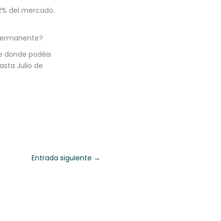
5.2% del mercado.
 permanente?
e donde podéis
sta Julio de
Entrada siguiente
→