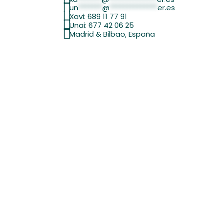
un
*******
@
**************
er.es
Xavi: 689 11 77 91
Unai: 677 42 06 25
Madrid & Bilbao, España