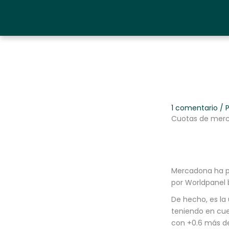
Ir
al
contenido
1 comentario
/ 
Cuotas de merca
Mercadona ha p
por Worldpanel 
De hecho, es la
teniendo en cue
con +0.6 más de 