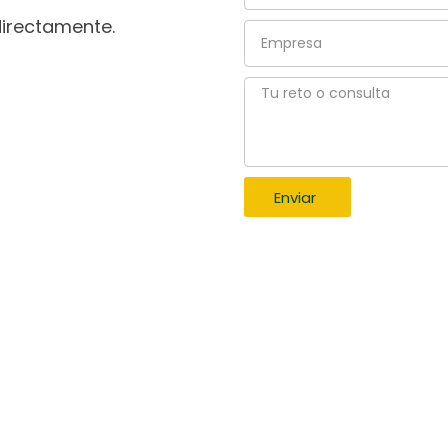
directamente.
Empresa
Tu
reto
o
consulta
Enviar