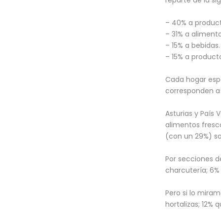
– 40% a produc
– 31% a alimento
– 15% a bebidas.
– 15% a product
Cada hogar espa
corresponden a 
Asturias y Paí
alimentos fresc
(con un 29%) so
Por secciones de
charcutería; 6%
Pero si lo miram
hortalizas; 12% 