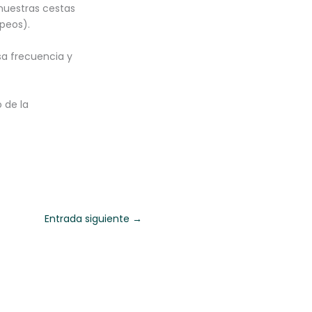
 nuestras cestas
peos).
sa frecuencia y
 de la
Entrada siguiente
→