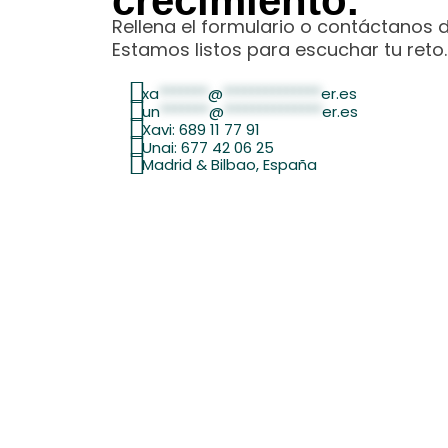
crecimiento.
Rellena el formulario o contáctanos 
Estamos listos para escuchar tu reto.
xa
*******
@
**************
er.es
un
*******
@
**************
er.es
Xavi: 689 11 77 91
Unai: 677 42 06 25
Madrid & Bilbao, España