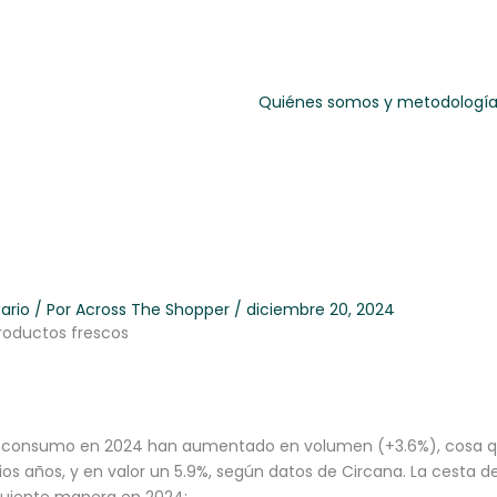
Quiénes somos y metodologí
ario
/ Por
Across The Shopper
/
diciembre 20, 2024
roductos frescos
n consumo en 2024 han aumentado en volumen (+3.6%), cosa 
ios años, y en valor un 5.9%, según datos de Circana. La cesta 
iguiente manera en 2024: