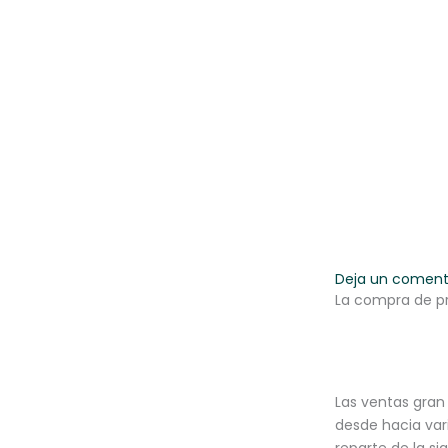
Ir
al
contenido
Deja un coment
La compra de p
Las ventas gra
desde hacia var
reparte de la s