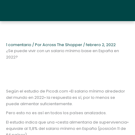
Ir
al
Quiénes somos y metodología
contenido
1 comentario
/ Por
Across The Shopper
/
febrero 2, 2022
¿Se puede vivir con un salario mínimo base en España en
2022?
Según el estudio de Picodi.com «El salario mínimo alrededor
del mundo en 2022» la respuesta es sí, por lo menos se
puede alimentar suficientemente.
Pero esto no es así en todos los países analizados.
El estudio indica que una «cesta alimentaria de supervivencia»
equivale al 11,8% del salario mínimo en España (posición 11 de
64 países).