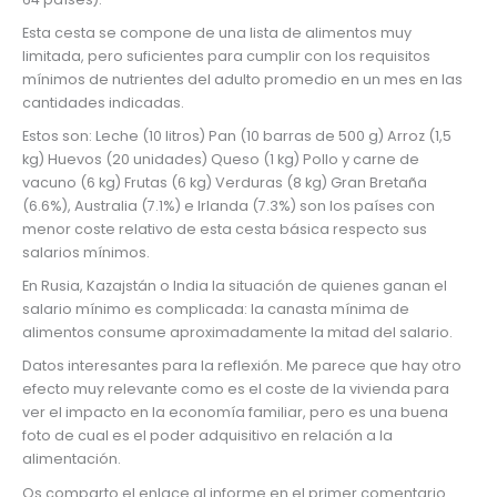
Esta cesta se compone de una lista de alimentos muy
limitada, pero suficientes para cumplir con los requisitos
mínimos de nutrientes del adulto promedio en un mes en las
cantidades indicadas.
Estos son: Leche (10 litros) Pan (10 barras de 500 g) Arroz (1,5
kg) Huevos (20 unidades) Queso (1 kg) Pollo y carne de
vacuno (6 kg) Frutas (6 kg) Verduras (8 kg) Gran Bretaña
(6.6%), Australia (7.1%) e Irlanda (7.3%) son los países con
menor coste relativo de esta cesta básica respecto sus
salarios mínimos.
En Rusia, Kazajstán o India la situación de quienes ganan el
salario mínimo es complicada: la canasta mínima de
alimentos consume aproximadamente la mitad del salario.
Datos interesantes para la reflexión. Me parece que hay otro
efecto muy relevante como es el coste de la vivienda para
ver el impacto en la economía familiar, pero es una buena
foto de cual es el poder adquisitivo en relación a la
alimentación.
Os comparto el enlace al informe en el primer comentario.