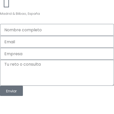
Madrid & Bilbao, España
Nombre
completo
Email
Empresa
Tu
reto
o
consulta
Enviar