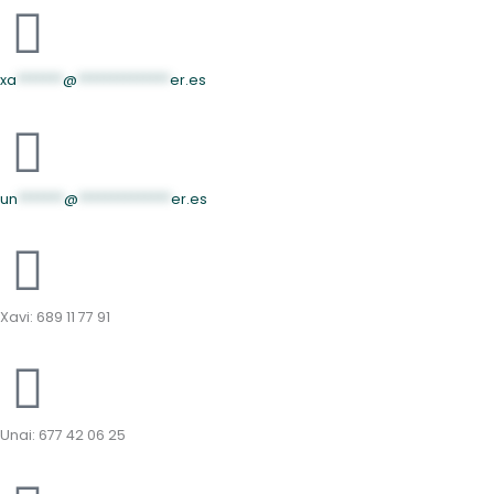
xa
*******
@
**************
er.es
un
*******
@
**************
er.es
Xavi: 689 11 77 91
Unai: 677 42 06 25