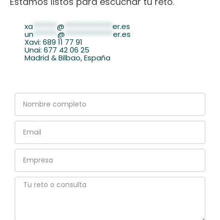
Estamos listos para escuchar tu reto.
xa
*******
@
**************
er.es
un
*******
@
**************
er.es
Xavi: 689 11 77 91
Unai: 677 42 06 25
Madrid & Bilbao, España
Nombre
completo
Email
Empresa
Tu
reto
o
consulta