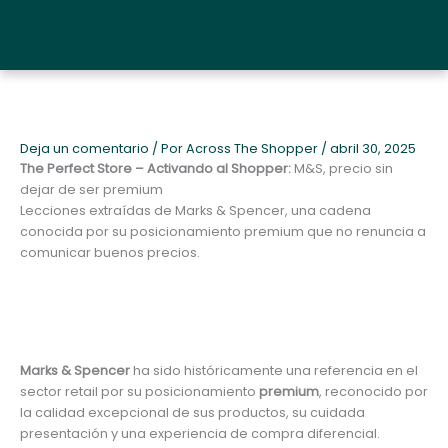
Ir
al
Quiénes somos y metodología
contenido
Deja un comentario
/ Por
Across The Shopper
/
abril 30, 2025
The Perfect Store – Activando al Shopper:
M&S, precio sin
dejar de ser premium
Lecciones extraídas de Marks & Spencer, una cadena
conocida por su posicionamiento premium que no renuncia a
comunicar buenos precios.
Marks & Spencer
ha sido históricamente una referencia en el
sector retail por su posicionamiento
premium
, reconocido por
la calidad excepcional de sus productos, su cuidada
presentación y una experiencia de compra diferencial.