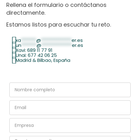
Rellena el formulario o contáctanos
directamente.
Estamos listos para escuchar tu reto.
xa
*******
@
**************
er.es
un
*******
@
**************
er.es
Xavi: 689 11 77 91
Unai: 677 42 06 25
Madrid & Bilbao, España
Nombre
completo
Email
Empresa
Tu