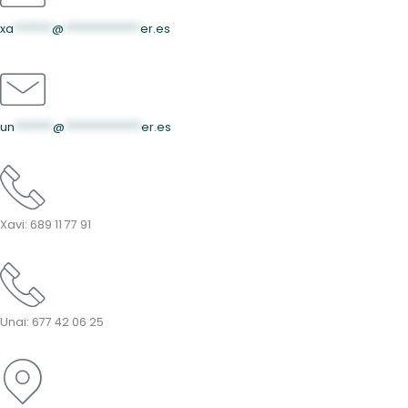
xa
*******
@
**************
er.es
un
*******
@
**************
er.es
Xavi: 689 11 77 91
Unai: 677 42 06 25