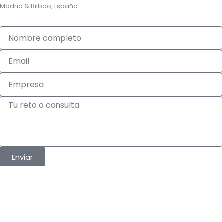
Madrid & Bilbao, España
Nombre
completo
Email
Empresa
Tu
reto
o
consulta
Enviar