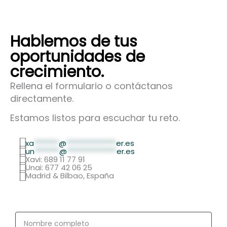
Hablemos de tus
oportunidades de
crecimiento.
Rellena el formulario o contáctanos
directamente.
Estamos listos para escuchar tu reto.
xa
*******
@
**************
er.es
un
*******
@
**************
er.es
Xavi: 689 11 77 91
Unai: 677 42 06 25
Madrid & Bilbao, España
Nombre