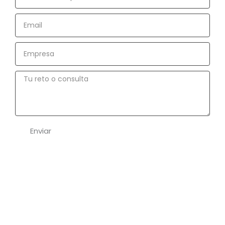
completo
Email
Empresa
Tu
reto
o
consulta
Enviar