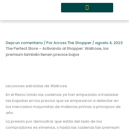
Ir
al
contenido
Quiénes somos y metodología
Deja un comentario
/ Por
Across The Shopper
/
agosto 4, 2023
The Perfect Store – Activando al Shopper: Waitrose, los
premium también tienen precios bajos
Lecciones extraídas de Waitrose.
En el Reino Unido las cadenas ya han empezado a trasladar
las bajadas en los precios que se empezaron a detectar en
los mercados mayoristas de materias primas a principios de
año.
La presión por demostrar que estás del lado de los
compradores es inmensa, y hasta las cadenas tan premium