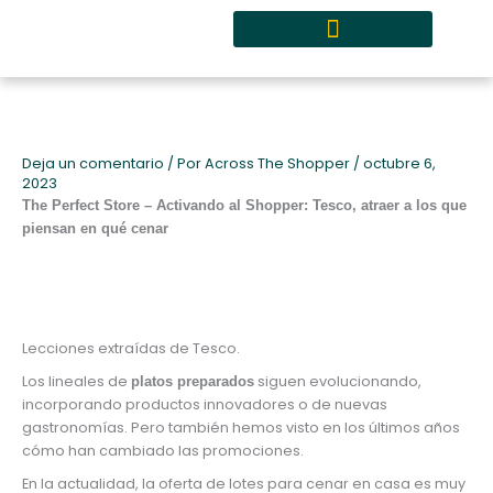
Ir
al
contenido
Quiénes somos y metodología
Deja un comentario
/ Por
Across The Shopper
/
octubre 6,
2023
The Perfect Store – Activando al Shopper: Tesco, atraer a los que
piensan en qué cenar
Lecciones extraídas de Tesco.
Los lineales de
siguen evolucionando,
platos preparados
incorporando productos innovadores o de nuevas
gastronomías. Pero también hemos visto en los últimos años
cómo han cambiado las promociones.
En la actualidad, la oferta de lotes para cenar en casa es muy