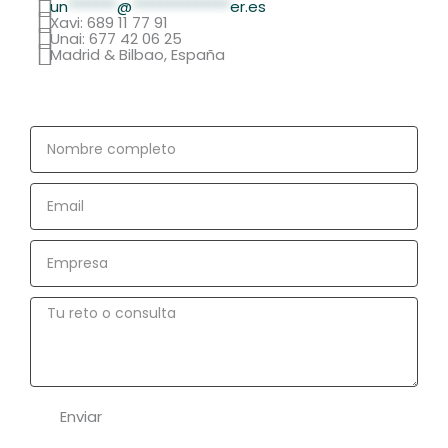
un
*******
@
**************
er.es
Xavi: 689 11 77 91
Unai: 677 42 06 25
Madrid & Bilbao, España
Nombre
completo
Email
Empresa
Tu
reto
o
consulta
Enviar