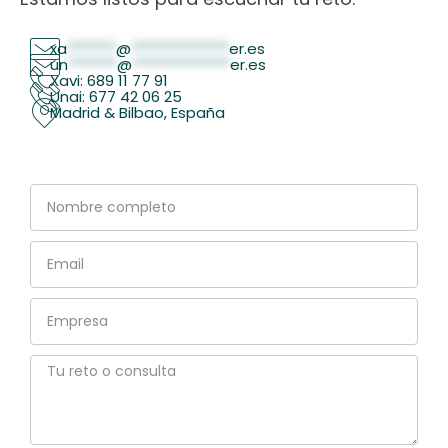
xa
*******
@
**************
er.es
un
*******
@
**************
er.es
Xavi: 689 11 77 91
Unai: 677 42 06 25
Madrid & Bilbao, España
Nombre
completo
Email
Empresa
Tu
reto
o
consulta