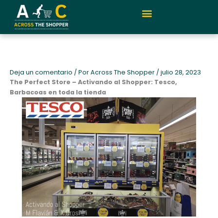
Ir
al
contenido
Quiénes somos y metodología
Deja un comentario
/ Por
Across The Shopper
/
julio 28, 2023
The Perfect Store – Activando al Shopper: Tesco,
Barbacoas en toda la tienda