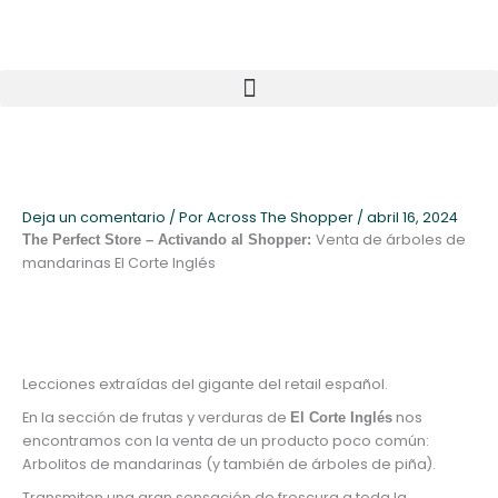
Ir
al
contenido
Deja un comentario
/ Por
Across The Shopper
/
abril 16, 2024
Venta de árboles de
The Perfect Store – Activando al Shopper:
mandarinas El Corte Inglés
Lecciones extraídas del gigante del retail español.
En la sección de frutas y verduras de
nos
El Corte Inglés
encontramos con la venta de un producto poco común:
Arbolitos de mandarinas (y también de árboles de piña).
Transmiten una gran sensación de frescura a toda la