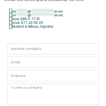
xa
*******
@
**************
er.es
un
*******
@
**************
er.es
Xavi: 689 11 77 91
Unai: 677 42 06 25
Madrid & Bilbao, España
Nombre
completo
Email
Empresa
Tu
reto
o
consulta