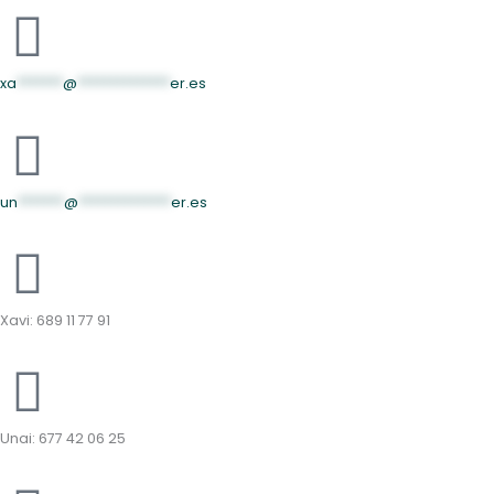
xa
*******
@
**************
er.es
un
*******
@
**************
er.es
Xavi: 689 11 77 91
Unai: 677 42 06 25