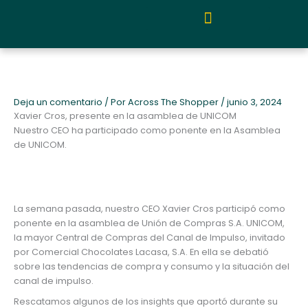
Ir
al
contenido
Quiénes somos y metodología
Deja un comentario
/ Por
Across The Shopper
/
junio 3, 2024
Xavier Cros, presente en la asamblea de UNICOM
Nuestro CEO ha participado como ponente en la Asamblea
de UNICOM.
La semana pasada, nuestro CEO Xavier Cros participó como
ponente en la asamblea de Unión de Compras S.A. UNICOM,
la mayor Central de Compras del Canal de Impulso, invitado
por Comercial Chocolates Lacasa, S.A. En ella se debatió
sobre las tendencias de compra y consumo y la situación del
canal de impulso.
Rescatamos algunos de los insights que aportó durante su