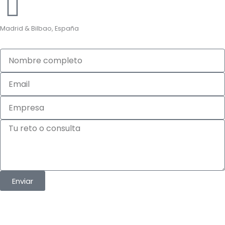
Madrid & Bilbao, España
Nombre
completo
Email
Empresa
Tu
reto
o
consulta
Enviar