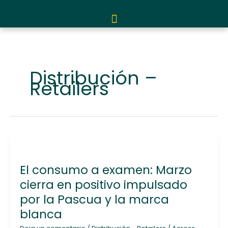
Ir
al
contenido
Distribución –
Retailers
El
consumo
El consumo a examen: Marzo
a
examen:
cierra en positivo impulsado
Marzo
por la Pascua y la marca
cierra
blanca
en
positivo