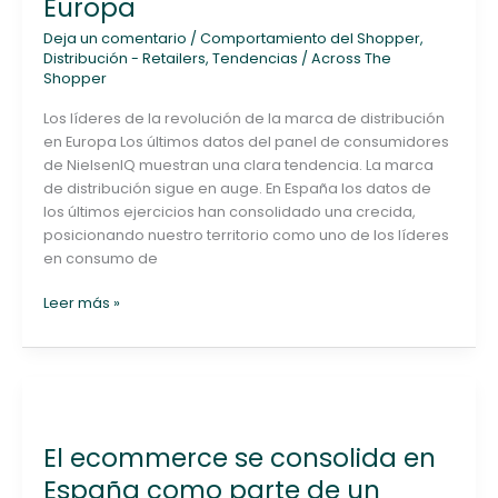
Europa
de
la
Deja un comentario
/
Comportamiento del Shopper
,
marca
Distribución - Retailers
,
Tendencias
/
Across The
Shopper
de
distribución
Los líderes de la revolución de la marca de distribución
en
en Europa Los últimos datos del panel de consumidores
Europa
de NielsenIQ muestran una clara tendencia. La marca
de distribución sigue en auge. En España los datos de
los últimos ejercicios han consolidado una crecida,
posicionando nuestro territorio como uno de los líderes
en consumo de
Leer más »
El
ecommerce
El ecommerce se consolida en
se
consolida
España como parte de un