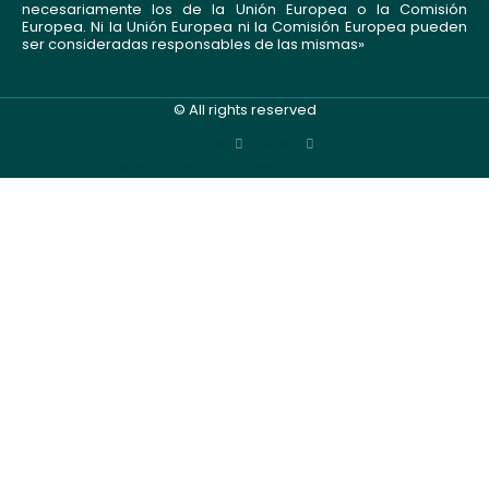
necesariamente los de la Unión Europea o la Comisión
Europea. Ni la Unión Europea ni la Comisión Europea pueden
ser consideradas responsables de las mismas»
© All rights reserved
Linkedin
Linkedin
Diseño web: nachoalvarezphoto.com