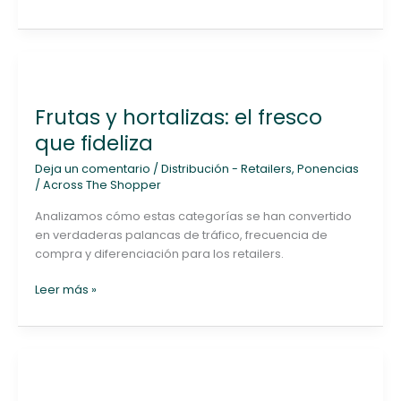
Frutas
y
Frutas y hortalizas: el fresco
hortalizas:
el
que fideliza
fresco
Deja un comentario
/
Distribución - Retailers
,
Ponencias
que
/
Across The Shopper
fideliza
Analizamos cómo estas categorías se han convertido
en verdaderas palancas de tráfico, frecuencia de
compra y diferenciación para los retailers.
Leer más »
Across
The