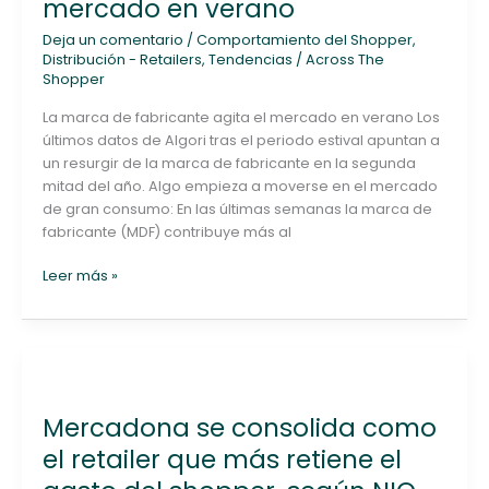
mercado en verano
agita
Deja un comentario
/
Comportamiento del Shopper
,
el
Distribución - Retailers
,
Tendencias
/
Across The
mercado
Shopper
en
verano
La marca de fabricante agita el mercado en verano Los
últimos datos de Algori tras el periodo estival apuntan a
un resurgir de la marca de fabricante en la segunda
mitad del año. Algo empieza a moverse en el mercado
de gran consumo: En las últimas semanas la marca de
fabricante (MDF) contribuye más al
Leer más »
Mercadona
se
Mercadona se consolida como
consolida
como
el retailer que más retiene el
el