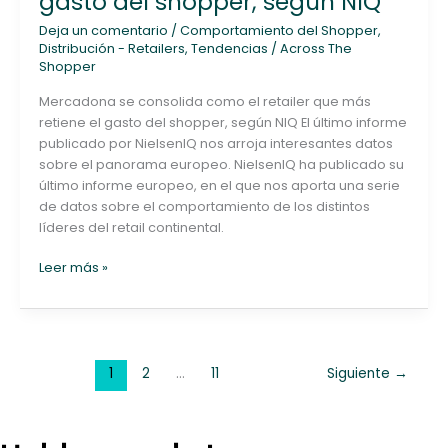
gasto del shopper, según NIQ
retailer
que
Deja un comentario
/
Comportamiento del Shopper
,
más
Distribución - Retailers
,
Tendencias
/
Across The
Shopper
retiene
el
Mercadona se consolida como el retailer que más
gasto
retiene el gasto del shopper, según NIQ El último informe
del
publicado por NielsenIQ nos arroja interesantes datos
shopper,
sobre el panorama europeo. NielsenIQ ha publicado su
según
último informe europeo, en el que nos aporta una serie
NIQ
de datos sobre el comportamiento de los distintos
líderes del retail continental.
Leer más »
1
2
…
11
Siguiente
→