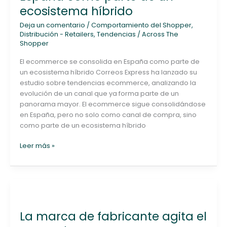
en
ecosistema híbrido
España
como
Deja un comentario
/
Comportamiento del Shopper
,
parte
Distribución - Retailers
,
Tendencias
/
Across The
Shopper
de
un
El ecommerce se consolida en España como parte de
ecosistema
un ecosistema híbrido Correos Express ha lanzado su
híbrido
estudio sobre tendencias ecommerce, analizando la
evolución de un canal que ya forma parte de un
panorama mayor. El ecommerce sigue consolidándose
en España, pero no solo como canal de compra, sino
como parte de un ecosistema híbrido
Leer más »
La
marca
La marca de fabricante agita el
de
fabricante