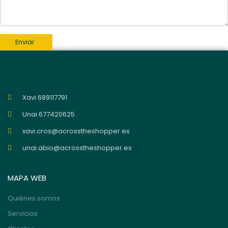
Enviar
Xavi 689117791
Unai 677420625
xavi.cros@acrosstheshopper.es
unai.abio@acrosstheshopper.es
MAPA WEB
Quiénes somos
Servicios