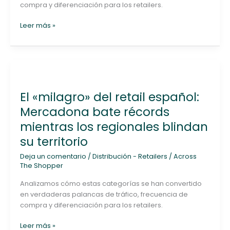
compra y diferenciación para los retailers.
las
calles
Leer más »
de
Bilbao
El
«milagro»
El «milagro» del retail español:
del
retail
Mercadona bate récords
español:
mientras los regionales blindan
Mercadona
su territorio
bate
récords
Deja un comentario
/
Distribución - Retailers
/
Across
mientras
The Shopper
los
regionales
Analizamos cómo estas categorías se han convertido
blindan
en verdaderas palancas de tráfico, frecuencia de
su
compra y diferenciación para los retailers.
territorio
Leer más »