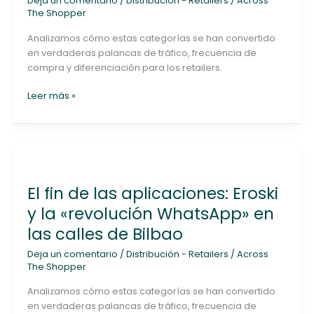
Deja un comentario
/
Distribución - Retailers
/
Across
impulsado
The Shopper
por
la
Analizamos cómo estas categorías se han convertido
Pascua
en verdaderas palancas de tráfico, frecuencia de
y
compra y diferenciación para los retailers.
la
marca
Leer más »
blanca
El
fin
El fin de las aplicaciones: Eroski
de
las
y la «revolución WhatsApp» en
aplicaciones:
las calles de Bilbao
Eroski
y
Deja un comentario
/
Distribución - Retailers
/
Across
la
The Shopper
«revolución
Analizamos cómo estas categorías se han convertido
WhatsApp»
en verdaderas palancas de tráfico, frecuencia de
en