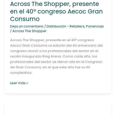
Across The Shopper, presente
Shopper,
presente
en el 40º congreso Aecoc Gran
en
Consumo
el
40º
Deja un comentario
/
Distribución - Retailers
,
Ponencias
congreso
/
Across The Shopper
Aecoc
Across The Shopper, presente en el 40º congreso
Gran
Aecoc Gran Consumo La edición del 40 aniversario del
Consumo
congreso reunió a los profesionales del sector en el
recién inaugurado Roig Arena. Como cada año, los
profesionales del sector se dieron cita en el Congreso
de Gran Consumo, en el que este año fue su 40
cumpleaños.
Leer más »
¿Está
la